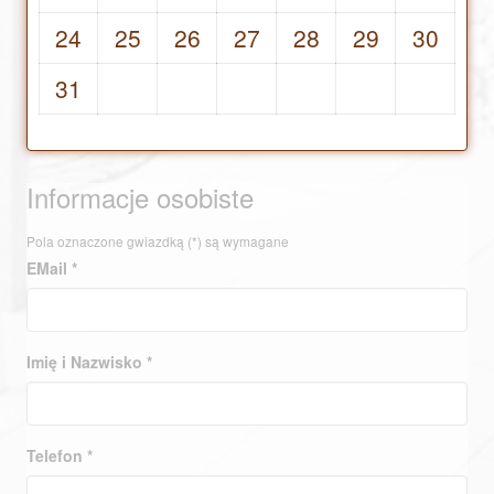
24
25
26
27
28
29
30
31
Informacje osobiste
Pola oznaczone gwiazdką (*) są wymagane
EMail *
Imię i Nazwisko *
Telefon *