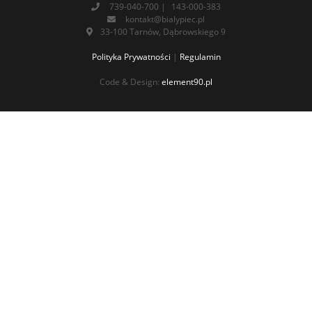
739-040-700
|
143-000-383
kontakt@bialypiec.pl
33-100 Tarnów, Dąbrowskiego 9
Polityka Prywatności
|
Regulamin
Code & Design:
element90.pl